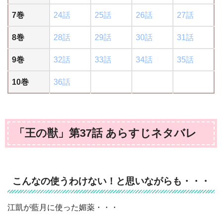
7巻
24話
25話
26話
27話
8巻
28話
29話
30話
31話
9巻
32話
33話
34話
35話
10巻
36話
「王の獣」第37話 あらすじネタバレ
こんなの使うわけない！と思いながらも・・・
江凱が藍月に使った媚薬・・・