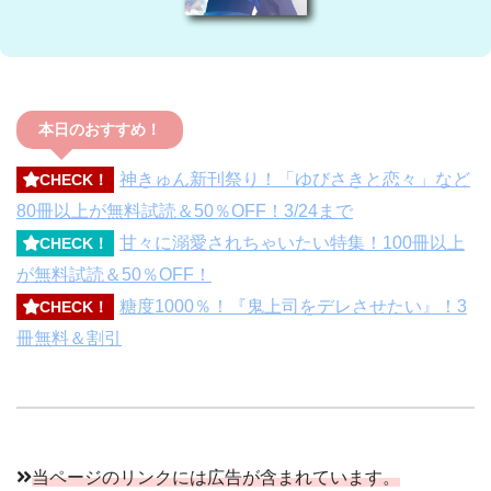
本日のおすすめ！
神きゅん新刊祭り！「ゆびさきと恋々」など
CHECK！
80冊以上が無料試読＆50％OFF！3/24まで
甘々に溺愛されちゃいたい特集！100冊以上
CHECK！
が無料試読＆50％OFF！
糖度1000％！『鬼上司をデレさせたい』！3
CHECK！
冊無料＆割引
当ページのリンクには広告が含まれています。