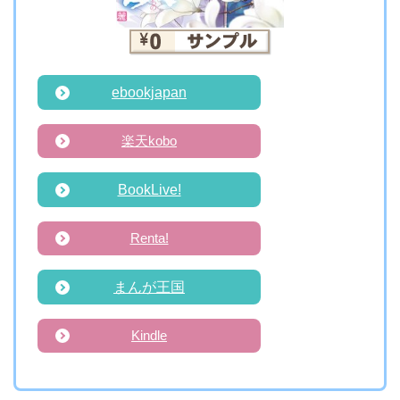
ebookjapan
楽天kobo
BookLive!
Renta!
まんが王国
Kindle