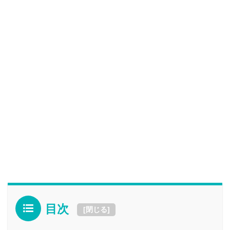
目次
[
閉じる
]