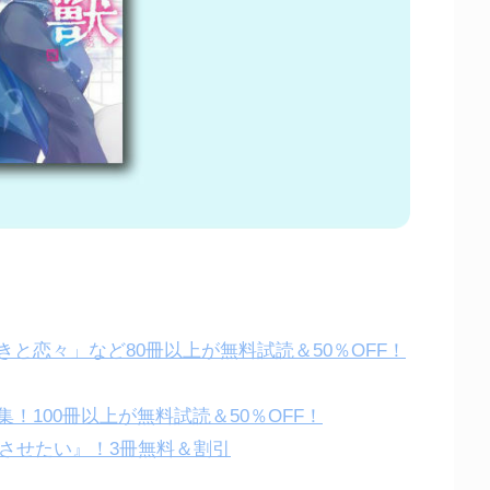
と恋々」など80冊以上が無料試読＆50％OFF！
！100冊以上が無料試読＆50％OFF！
レさせたい』！3冊無料＆割引