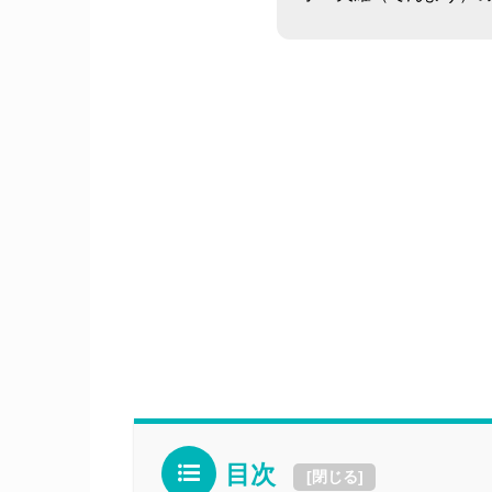
目次
[
閉じる
]