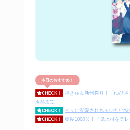
本日のおすすめ！
神きゅん新刊祭り！「ゆびさき
CHECK！
3/24まで
甘々に溺愛されちゃいたい特集
CHECK！
糖度1000％！『鬼上司をデ
CHECK！