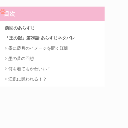
目次
前回のあらすじ
「王の獣」第20話 あらすじネタバレ
墨に藍月のイメージを聞く江凱
墨の昔の回想
何を着てもかわいい！
江凱に襲われる！？