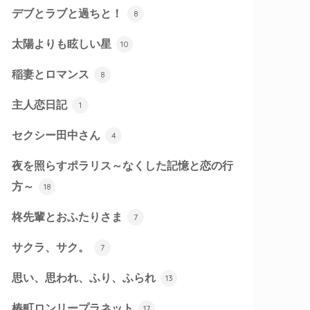
デブとラブと過ちと！
8
太陽よりも眩しい星
10
稲妻とロマンス
8
主人恋日記
1
セクシー田中さん
4
夜を照らすポラリス～なくした記憶と恋の行
方～
18
柊先輩とおふたりさま
7
サクラ、サク。
7
思い、思われ、ふり、ふられ
13
椿町ロンリープラネット
17