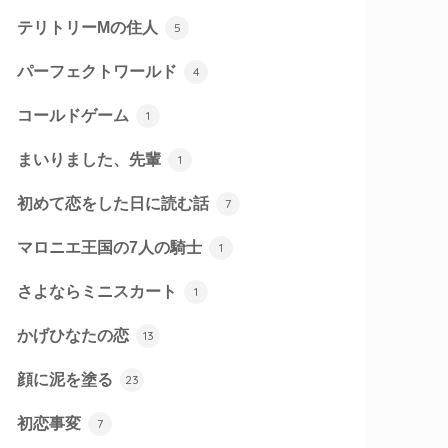
テリトリーMの住人
5
パーフェクトワールド
4
コールドゲーム
1
まいりました、先輩
1
初めて恋をした日に読む話
7
マロニエ王国の7人の騎士
1
さよならミニスカート
1
かげひなたの恋
13
顔に泥を塗る
23
初恋事変
7