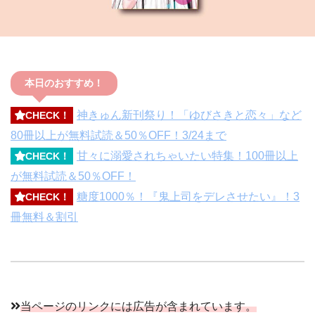
本日のおすすめ！
神きゅん新刊祭り！「ゆびさきと恋々」など
CHECK！
80冊以上が無料試読＆50％OFF！3/24まで
甘々に溺愛されちゃいたい特集！100冊以上
CHECK！
が無料試読＆50％OFF！
糖度1000％！『鬼上司をデレさせたい』！3
CHECK！
冊無料＆割引
当ページのリンクには広告が含まれています。