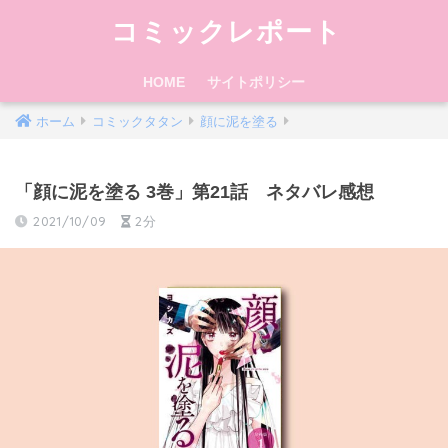
コミックレポート
HOME
サイトポリシー
ホーム
コミックタタン
顔に泥を塗る
「顔に泥を塗る 3巻」第21話 ネタバレ感想
2021/10/09
2分