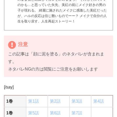
のかも…と思っていた矢先、美紅の前にメイク好きの男の
子が現れる。 綺麗に施されたメイクに感激した美紅だった
が、ハルの反応は信じ難いものでーー？ メイクで自分の人
生を取り戻す、人生再起ストーリー！
注意
この記事は「顔に泥を塗る」のネタバレが含まれま
す。
ネタバレNGの方は閲覧にご注意をお願いします
[/say]
1巻
第1話
第2話
第3話
第4話
1巻
第5話
第6話
第7話