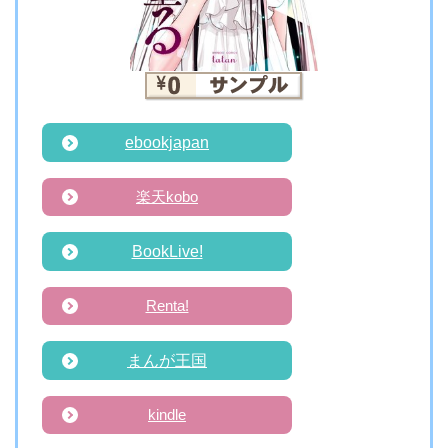
ebookjapan
楽天kobo
BookLive!
Renta!
まんが王国
kindle