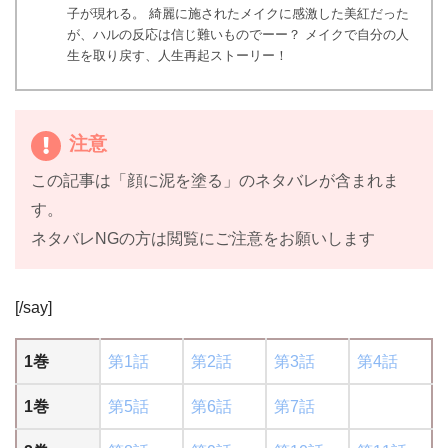
子が現れる。 綺麗に施されたメイクに感激した美紅だった
が、ハルの反応は信じ難いものでーー？ メイクで自分の人
生を取り戻す、人生再起ストーリー！
注意
この記事は「顔に泥を塗る」のネタバレが含まれま
す。
ネタバレNGの方は閲覧にご注意をお願いします
[/say]
1巻
第1話
第2話
第3話
第4話
1巻
第5話
第6話
第7話