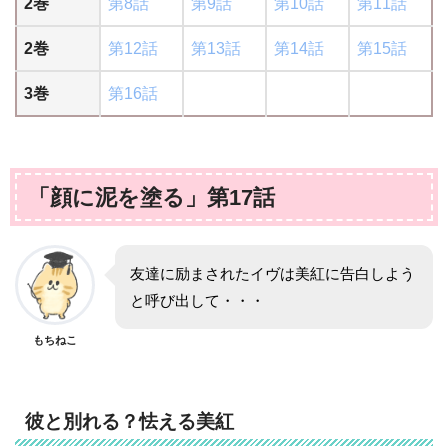
2巻
第8話
第9話
第10話
第11話
2巻
第12話
第13話
第14話
第15話
3巻
第16話
「顔に泥を塗る」第17話
友達に励まされたイヴは美紅に告白しよう
と呼び出して・・・
もちねこ
彼と別れる？怯える美紅