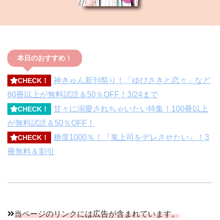
本日のおすすめ！
神きゅん新刊祭り！「ゆびさきと恋々」など
CHECK！
80冊以上が無料試読＆50％OFF！3/24まで
甘々に溺愛されちゃいたい特集！100冊以上
CHECK！
が無料試読＆50％OFF！
糖度1000％！『鬼上司をデレさせたい』！3
CHECK！
冊無料＆割引
当ページのリンクには広告が含まれています。