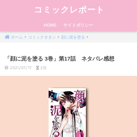
コミックレポート
HOME
サイトポリシー
ホーム
コミックタタン
顔に泥を塗る
「顔に泥を塗る 3巻」第17話 ネタバレ感想
2021/07/17
2分