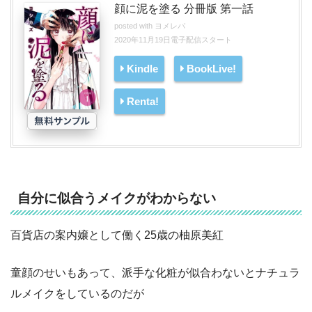
顔に泥を塗る 分冊版 第一話
posted with
ヨメレバ
2020年11月19日電子配信スタート
Kindle
BookLive!
Renta!
自分に似合うメイクがわからない
百貨店の案内嬢として働く25歳の柚原美紅
童顔のせいもあって、派手な化粧が似合わないとナチュラ
ルメイクをしているのだが