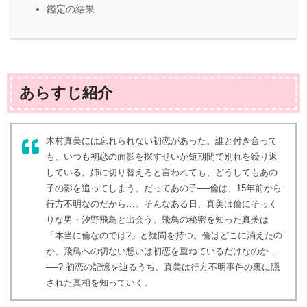
鑑定の結果
あらすじ紹介
木村真美には忘れられない初恋があった。誰と付き合って
も、いつも初恋の面影を探すせいか短期間で別れを繰り返
している。姉に切り替えろと言われても、どうしてもあの
子の影を追ってしまう。だってあの子──倫は、15年前から
行方不明なのだから…。そんなある日、真美は倫にそっく
りな男・汐野飛鳥と出会う。飛鳥の秘密を知った真美は
「本当に倫なのでは?」と疑問を持つ。倫はどこに消えたの
か、飛鳥への切ない想いは初恋を重ねているだけなのか…
──? 初恋の記憶を辿るうち、真美は行方不明事件の裏に隠
された真相を知っていく。