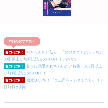
本日のおすすめ！
神きゅん新刊祭り！「ゆびさきと恋々」など
CHECK！
80冊以上が無料試読＆50％OFF！3/24まで
甘々に溺愛されちゃいたい特集！100冊以上
CHECK！
が無料試読＆50％OFF！
糖度1000％！『鬼上司をデレさせたい』！3
CHECK！
冊無料＆割引