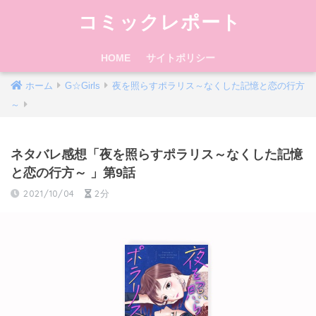
コミックレポート
HOME
サイトポリシー
ホーム
G☆Girls
夜を照らすポラリス～なくした記憶と恋の行方
～
ネタバレ感想「夜を照らすポラリス～なくした記憶
と恋の行方～ 」第9話
2021/10/04
2分