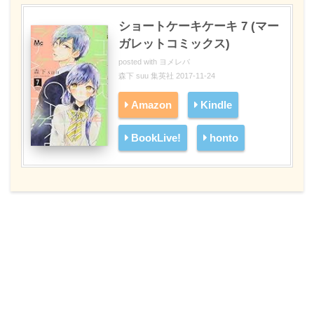
ショートケーキケーキ 7 (マー
ガレットコミックス)
posted with
ヨメレバ
森下 suu 集英社 2017-11-24
Amazon
Kindle
BookLive!
honto