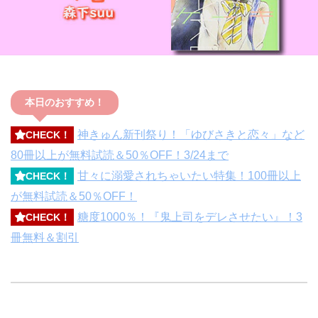
本日のおすすめ！
神きゅん新刊祭り！「ゆびさきと恋々」など
CHECK！
80冊以上が無料試読＆50％OFF！3/24まで
甘々に溺愛されちゃいたい特集！100冊以上
CHECK！
が無料試読＆50％OFF！
糖度1000％！『鬼上司をデレさせたい』！3
CHECK！
冊無料＆割引