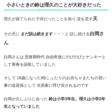
小さいときの鈴は理久のことが大好きだった
天
理久が捨てられた子供だったことを知り 涙を流す
白岡さ
その天に
まだ話は続きます・・・
と 話し続ける
ん
白岡さんは 思春期時代 自由奔放にのびのびとヤンキーと
して青春を謳歌していました
そして 18歳になった時に ふたりのお坊ちゃまたちの習い
事の送迎係として 水原家に呼び戻されるのです
白岡が久しぶりに会った
鈴は小学3年生。理久は小学2年
生となっていました