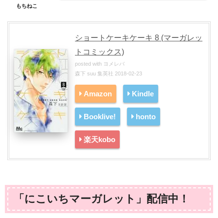
もちねこ
ショートケーキケーキ 8 (マーガレッ
トコミックス)
posted with
ヨメレバ
森下 suu 集英社 2018-02-23
Amazon
Kindle
Booklive!
honto
楽天kobo
「にこいちマーガレット」配信中！