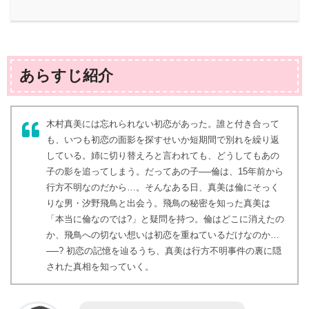
あらすじ紹介
木村真美には忘れられない初恋があった。誰と付き合って
も、いつも初恋の面影を探すせいか短期間で別れを繰り返
している。姉に切り替えろと言われても、どうしてもあの
子の影を追ってしまう。だってあの子──倫は、15年前から
行方不明なのだから…。そんなある日、真美は倫にそっく
りな男・汐野飛鳥と出会う。飛鳥の秘密を知った真美は
「本当に倫なのでは?」と疑問を持つ。倫はどこに消えたの
か、飛鳥への切ない想いは初恋を重ねているだけなのか…
──? 初恋の記憶を辿るうち、真美は行方不明事件の裏に隠
された真相を知っていく。