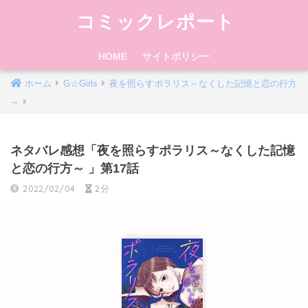
コミックレポート
HOME
サイトポリシー
ホーム
G☆Girls
夜を照らすポラリス～なくした記憶と恋の行方
～
ネタバレ感想「夜を照らすポラリス～なくした記憶
と恋の行方～ 」第17話
2022/02/04
2分