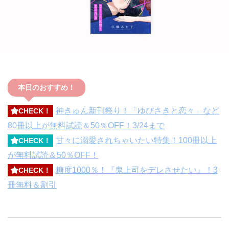
本日のおすすめ！
神きゅん新刊祭り！「ゆびさきと恋々」など
CHECK！
80冊以上が無料試読＆50％OFF！3/24まで
甘々に溺愛されちゃいたい特集！100冊以上
CHECK！
が無料試読＆50％OFF！
糖度1000％！『鬼上司をデレさせたい』！3
CHECK！
冊無料＆割引