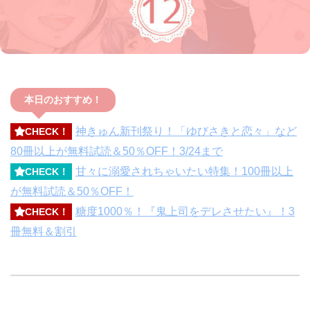
本日のおすすめ！
神きゅん新刊祭り！「ゆびさきと恋々」など
CHECK！
80冊以上が無料試読＆50％OFF！3/24まで
甘々に溺愛されちゃいたい特集！100冊以上
CHECK！
が無料試読＆50％OFF！
糖度1000％！『鬼上司をデレさせたい』！3
CHECK！
冊無料＆割引