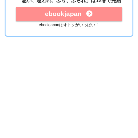
「思い、思われ、ふり、ふられ」は12巻で完結
ebookjapan
ebookjapanはオトクがいっぱい！